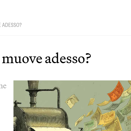
E ADESSO?
si muove adesso?
he