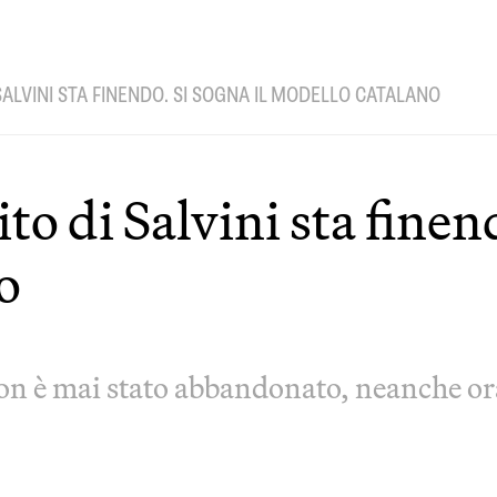
 SALVINI STA FINENDO. SI SOGNA IL MODELLO CATALANO
ito di Salvini sta finen
o
on è mai stato abbandonato, neanche ora