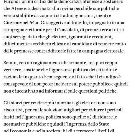
Furono i primi critici della democrazia ateniese a sostenere
che Atene era destinata alla rovina perché le sue politiche
erano stabilite da comuni cittadini ignoranti, mentre
Cicerone nel 64 a. C. suggeriva al fratello, impegnato in una
campagna elettorale per il Consolato, di promettere a tutti i
suoi servigi dato che gli elettori, ignoranti e creduloni,
difficilmente avrebbero chiesto al candidato di rendere conto
delle promesse contraddittorie fatte in campagna elettorale.
Somin, con un ragionamento disarmante, ma purtroppo
veritiero, sostiene che l’ignoranza politica dei cittadini è
razionale in quanto è conseguente al fatto che il cittadino è
consapevole di non poter incidere sul potere pubblico e quindi
non è incentivato ad informarsi sulle questioni politiche.
Gli sforzi per rendere più informati gli elettori non sono
risolutivi, per cui le soluzioni migliori per ridurre i pericoli
insiti nell’ignoranza politica sono quelle: a) di ridurre le
normative pubbliche e quindi l’ingerenza dello Stato
nell’economia e nella società; b) di accrescere i livelli di