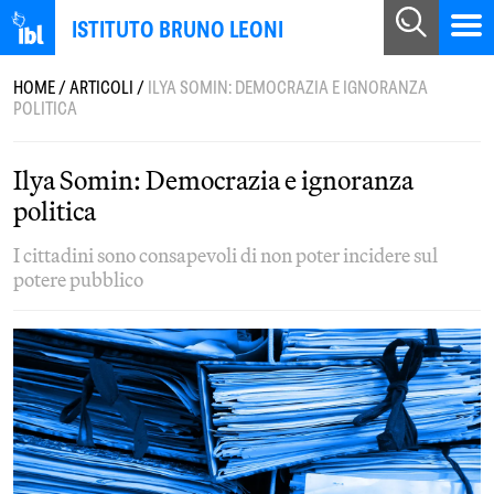
ISTITUTO BRUNO LEONI
HOME
/
ARTICOLI
/
ILYA SOMIN: DEMOCRAZIA E IGNORANZA
POLITICA
Ilya Somin: Democrazia e ignoranza
politica
I cittadini sono consapevoli di non poter incidere sul
potere pubblico