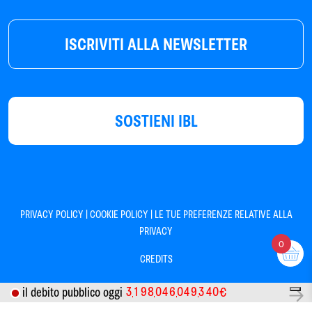
ISCRIVITI ALLA NEWSLETTER
SOSTIENI IBL
|
|
PRIVACY POLICY
COOKIE POLICY
LE TUE PREFERENZE RELATIVE ALLA
PRIVACY
0
CREDITS
3
1
9
8
0
4
6
0
4
9
3
4
0
il debito pubblico oggi
€