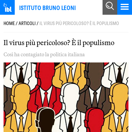
ISTITUTO BRUNO LEONI
HOME
/
ARTICOLI
/
IL VIRUS PIÙ PERICOLOSO? È IL POPULISMO
Il virus più pericoloso? È il populismo
Così ha contagiato la politica italiana