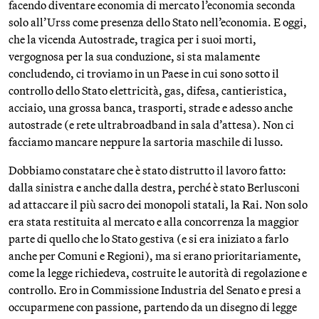
facendo diventare economia di mercato l’economia seconda
solo all’Urss come presenza dello Stato nell’economia. E oggi,
che la vicenda Autostrade, tragica per i suoi morti,
vergognosa per la sua conduzione, si sta malamente
concludendo, ci troviamo in un Paese in cui sono sotto il
controllo dello Stato elettricità, gas, difesa, cantieristica,
acciaio, una grossa banca, trasporti, strade e adesso anche
autostrade (e rete ultrabroadband in sala d’attesa). Non ci
facciamo mancare neppure la sartoria maschile di lusso.
Dobbiamo constatare che è stato distrutto il lavoro fatto:
dalla sinistra e anche dalla destra, perché è stato Berlusconi
ad attaccare il più sacro dei monopoli statali, la Rai. Non solo
era stata restituita al mercato e alla concorrenza la maggior
parte di quello che lo Stato gestiva (e si era iniziato a farlo
anche per Comuni e Regioni), ma si erano prioritariamente,
come la legge richiedeva, costruite le autorità di regolazione e
controllo. Ero in Commissione Industria del Senato e presi a
occuparmene con passione, partendo da un disegno di legge