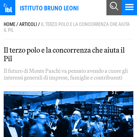
ISTITUTO BRUNO LEONI
HOME
/
ARTICOLI
/
IL TERZO POLO E LA CONCORRENZA CHE AIUTA
IL PIL
Il terzo polo e la concorrenza che aiuta il
Pil
Il futuro di Monte Paschi va pensato avendo a cuore gli
interessi generali di imprese, famiglie e contribuenti