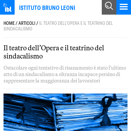
ISTITUTO BRUNO LEONI
HOME
/
ARTICOLI
/
IL TEATRO DELL’OPERA E IL TEATRINO DEL
SINDACALISMO
Il teatro dell’Opera e il teatrino del
sindacalismo
Ostacolare ogni tentativo di risanamento è stato l'ultimo
atto di un sindacalismo a oltranza incapace persino di
rappresentare la maggioranza dei lavoratori