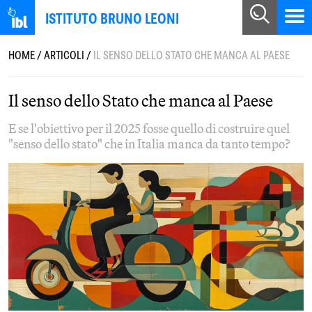
ISTITUTO BRUNO LEONI
HOME
/
ARTICOLI
/
IL SENSO DELLO STATO CHE MANCA AL PAESE
Il senso dello Stato che manca al Paese
E se l'obiettivo per il 2025 fosse quello di costruire quel
"senso dello stato" che in Italia manca da tanto tempo?