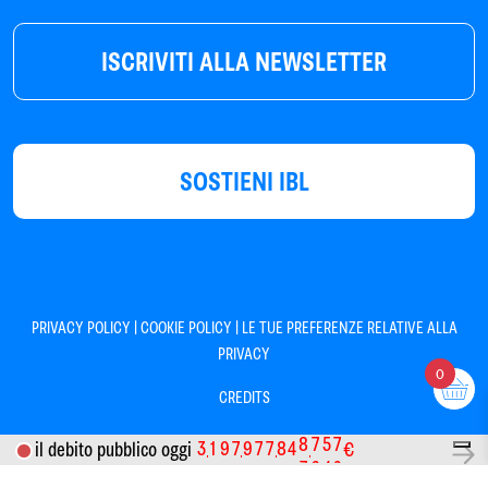
ISCRIVITI ALLA NEWSLETTER
SOSTIENI IBL
|
|
PRIVACY POLICY
COOKIE POLICY
LE TUE PREFERENZE RELATIVE ALLA
PRIVACY
0
CREDITS
3
1
9
7
9
7
7
8
4
8
7
5
7
il debito pubblico oggi
€