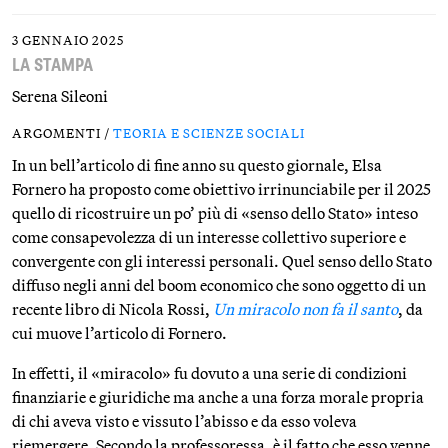
3 GENNAIO 2025
LA STAMPA
Serena Sileoni
ARGOMENTI /
TEORIA E SCIENZE SOCIALI
In un bell’articolo di fine anno su questo giornale, Elsa
Fornero ha proposto come obiettivo irrinunciabile per il 2025
quello di ricostruire un po’ più di «senso dello Stato» inteso
come consapevolezza di un interesse collettivo superiore e
convergente con gli interessi personali. Quel senso dello Stato
diffuso negli anni del boom economico che sono oggetto di un
recente libro di Nicola Rossi,
Un miracolo non fa il santo
, da
cui muove l’articolo di Fornero.
In effetti, il «miracolo» fu dovuto a una serie di condizioni
finanziarie e giuridiche ma anche a una forza morale propria
di chi aveva visto e vissuto l’abisso e da esso voleva
riemergere. Secondo la professoressa, è il fatto che esso venne