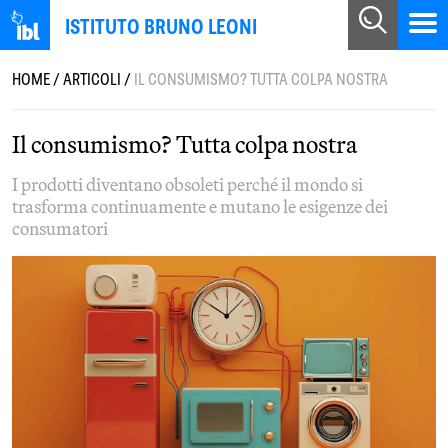
ISTITUTO BRUNO LEONI
HOME
/
ARTICOLI
/
IL CONSUMISMO? TUTTA COLPA NOSTRA
Il consumismo? Tutta colpa nostra
I prodotti diventano obsoleti perché il mondo si
trasforma continuamente e mutano le esigenze dei
consumatori