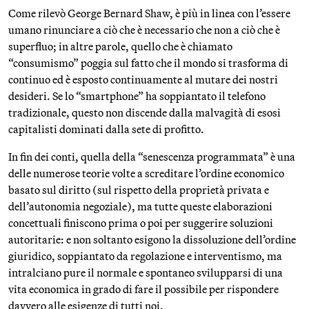
Come rilevò George Bernard Shaw, è più in linea con l’essere
umano rinunciare a ciò che è necessario che non a ciò che è
superfluo; in altre parole, quello che è chiamato
“consumismo” poggia sul fatto che il mondo si trasforma di
continuo ed è esposto continuamente al mutare dei nostri
desideri. Se lo “smartphone” ha soppiantato il telefono
tradizionale, questo non discende dalla malvagità di esosi
capitalisti dominati dalla sete di profitto.
In fin dei conti, quella della “senescenza programmata” è una
delle numerose teorie volte a screditare l’ordine economico
basato sul diritto (sul rispetto della proprietà privata e
dell’autonomia negoziale), ma tutte queste elaborazioni
concettuali finiscono prima o poi per suggerire soluzioni
autoritarie: e non soltanto esigono la dissoluzione dell’ordine
giuridico, soppiantato da regolazione e interventismo, ma
intralciano pure il normale e spontaneo svilupparsi di una
vita economica in grado di fare il possibile per rispondere
davvero alle esigenze di tutti noi.