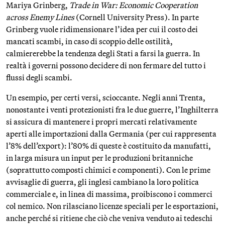
Mariya Grinberg,
Trade in War: Economic Cooperation
across Enemy Lines
(Cornell University Press). In parte
Grinberg vuole ridimensionare l’idea per cui il costo dei
mancati scambi, in caso di scoppio delle ostilità,
calmiererebbe la tendenza degli Stati a farsi la guerra. In
realtà i governi possono decidere di non fermare del tutto i
flussi degli scambi.
Un esempio, per certi versi, scioccante. Negli anni Trenta,
nonostante i venti protezionisti fra le due guerre, l’Inghilterra
si assicura di mantenere i propri mercati relativamente
aperti alle importazioni dalla Germania (per cui rappresenta
l’8% dell’export): l’80% di queste è costituito da manufatti,
in larga misura un input per le produzioni britanniche
(soprattutto composti chimici e componenti). Con le prime
avvisaglie di guerra, gli inglesi cambiano la loro politica
commerciale e, in linea di massima, proibiscono i commerci
col nemico. Non rilasciano licenze speciali per le esportazioni,
anche perché si ritiene che ciò che veniva venduto ai tedeschi