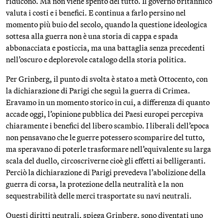
riducono. Ma non viene spento del tutto. Il governo britannico
valuta i costi e i benefici. E continua a farlo persino nel
momento più buio del secolo, quando la questione ideologica
sottesa alla guerra non è una storia di cappa e spada
abbonacciata e posticcia, ma una battaglia senza precedenti
nell’oscuro e deplorevole catalogo della storia politica.
Per Grinberg, il punto di svolta è stato a metà Ottocento, con
la dichiarazione di Parigi che seguì la guerra di Crimea.
Eravamo in un momento storico in cui, a differenza di quanto
accade oggi, l’opinione pubblica dei Paesi europei percepiva
chiaramente i benefici del libero scambio. I liberali dell’epoca
non pensavano che le guerre potessero scomparire del tutto,
ma speravano di poterle trasformare nell’equivalente su larga
scala del duello, circoscriverne cioè gli effetti ai belligeranti.
Perciò la dichiarazione di Parigi prevedeva l’abolizione della
guerra di corsa, la protezione della neutralità e la non
sequestrabilità delle merci trasportate su navi neutrali.
Questi diritti neutrali, spiega Grinberg, sono diventati uno