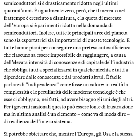
semiconduttori si è drasticamente ridotta negli ultimi
quarant’anni. È ugualmente vero, però, che il mercato nel
frattempo è cresciuto a dismisura, e la quota di mercato
dell’Europa si è parimenti ridotta nella domanda di
semiconduttori. Inoltre, tutte le principali aree del pianeta
sono sia esportatrici sia importatrici di queste tecnologie. E
tutte hanno piani per conseguire una pretesa autosufficienza
che ciascuno sa essere impossibile da raggiungere, a causa
dell’elevata intensità di conoscenze e di capitale dell’industria
che obbliga tutti a specializzarsi in qualche nicchia e tutti a
dipendere dalle conoscenze e dai prodotti altrui. È facile
parlare di “indipendenza” come fosse un valore: in realtà la
complessità e le peculiarità delle moderne tecnologie è che
esse ci obbligano, nei fatti, ad avere bisogno gli uni degli altri.
Per i governi nazionali questo può essere fonte di frustrazione
ma in ultima analisi è un elemento – come va di moda dire –
di resilienza dell’intero sistema.
Si potrebbe obiettare che, mentre l’Europa, gli Usa e la stessa