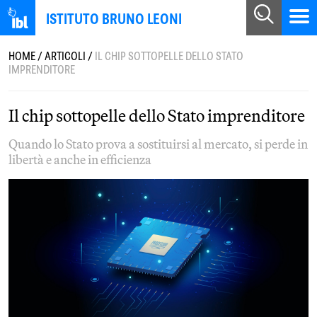
ISTITUTO BRUNO LEONI
HOME
/
ARTICOLI
/
IL CHIP SOTTOPELLE DELLO STATO
IMPRENDITORE
Il chip sottopelle dello Stato imprenditore
Quando lo Stato prova a sostituirsi al mercato, si perde in
libertà e anche in efficienza