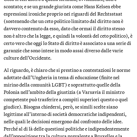
scontato; e se un grande giurista come Hans Kelsen ebbe
espressioni ironiche proprio nei riguardi del Rechtsstaat
(sostenendo che un ceto politico limitato dal diritto non è
davvero contenuto da esso, dato che ormai il diritto stesso
non è altro che la legge, e quindi la volontà del ceto politico), è
certo vero che oggi lo Stato di diritto è associato a una serie di
garanzie che sono intese in modo assai diverso dalle varie
culture dell’Occidente.
Al riguardo, è chiaro che si prestino a contestazioni le norme
adottate dall’Ungheria in tema di educazione (finite nel
mirino della comunità LGBT) e soprattutto quelle della
Polonia nell’ambito della giustizia (a Varsavia il ministro
competente può trasferire a compiti superiori questo o quel
giudice). Bisogna chiedersi, però, se simili scelte siano
legittime all’interno di società democratiche indipendenti,
nelle quali le decisioni emergono dal confronto delle idee.
Perché al di là delle questioni politiche e indipendentemente
dall’opposizione tra la cultura prevalente a Bruxelles e la