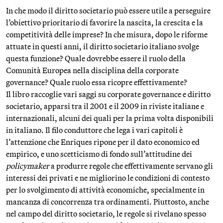
In che modo il diritto societario può essere utile a perseguire
l’obiettivo prioritario di favorire la na­scita, la crescita e la
competitività delle imprese? In che misura, dopo le riforme
attuate in questi anni, il diritto societario italiano svolge
questa funzione? Quale dovrebbe es­sere il ruolo della
Comunità Europea nella disciplina della corporate
governance? Quale ruolo essa ricopre effettivamente?
Il libro raccoglie vari saggi su corporate governance e diritto
societa­rio, apparsi tra il 2001 e il 2009 in riviste italiane e
internazionali, alcuni dei quali per la prima volta disponibili
in italiano. Il filo conduttore che lega i vari capitoli è
l’attenzione che Enriques ripone per il dato eco­nomico ed
empirico, e uno scetticismo di fondo sull’attitudine dei
policymaker
a produrre regole che effettivamente ser­vano gli
interessi dei privati e ne migliorino le condizioni di contesto
per lo svolgimento di attività economiche, special­mente in
mancanza di concorrenza tra ordinamenti. Piuttosto, anche
nel campo del diritto societario, le regole si rivelano spesso