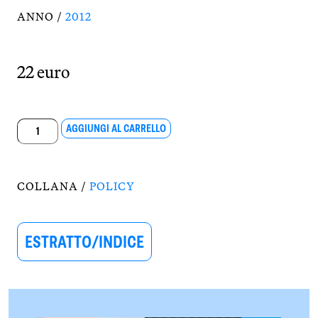
ANNO /
2012
22 euro
Le
AGGIUNGI AL CARRELLO
regole
della
finanza
COLLANA /
POLICY
quantità
ESTRATTO/INDICE