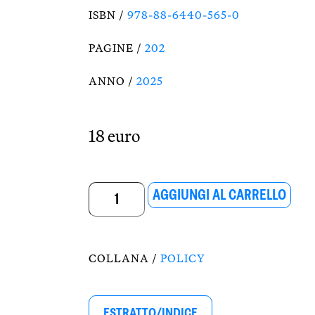
ISBN /
978-88-6440-565-0
PAGINE /
202
ANNO /
2025
18 euro
L'era
AGGIUNGI AL CARRELLO
di
Milei
COLLANA /
POLICY
quantità
ESTRATTO/INDICE