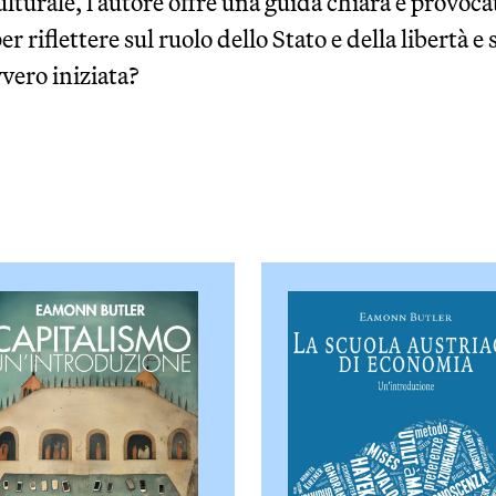
culturale, l’autore offre una guida chiara e provo
r riflettere sul ruolo dello Stato e della libertà e
vero iniziata?