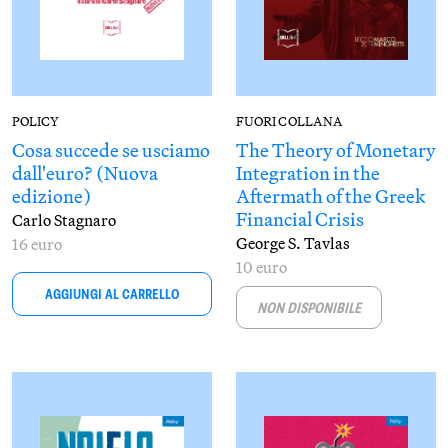
POLICY
FUORI COLLANA
Cosa succede se usciamo
The Theory of Monetary
dall'euro? (Nuova
Integration in the
edizione)
Aftermath of the Greek
Financial Crisis
Carlo Stagnaro
George S. Tavlas
16 euro
10 euro
AGGIUNGI AL CARRELLO
NON DISPONIBILE