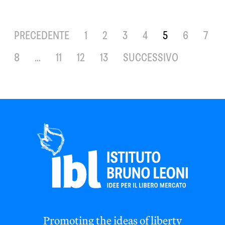
PRECEDENTE
1
2
3
4
5
6
7
8
…
11
12
13
SUCCESSIVO
Promoting the ideas of liberty