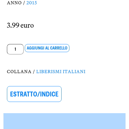
ANNO /
2015
3.99 euro
Marco
AGGIUNGI AL CARRELLO
Minghetti
e
il
COLLANA /
LIBERISMI ITALIANI
liberismo
temperato
quantità
ESTRATTO/INDICE