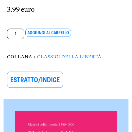
3.99 euro
Sparta
AGGIUNGI AL CARRELLO
e
Atene
quantità
COLLANA /
CLASSICI DELLA LIBERTÀ
ESTRATTO/INDICE