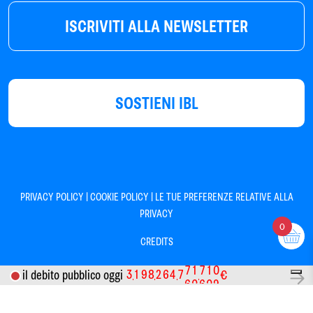
ISCRIVITI ALLA NEWSLETTER
SOSTIENI IBL
|
|
PRIVACY POLICY
COOKIE POLICY
LE TUE PREFERENZE RELATIVE ALLA
PRIVACY
0
CREDITS
3
1
9
8
2
6
4
7
7
1
7
1
0
il debito pubblico oggi
€
Informativa sulla raccolta