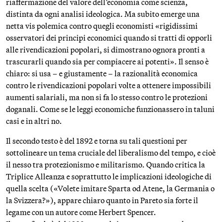
riaffermazione del valore dell’economia come scienza,
distinta da ogni analisi ideologica. Ma subito emerge una
netta vis polemica contro quegli economisti «rigidissimi
osservatori dei principi economici quando si tratti di opporli
alle rivendicazioni popolari, si dimostrano ognora pronti a
trascurarli quando sia per compiacere ai potenti». Il senso è
chiaro: si usa – e giustamente – la razionalità economica
contro le rivendicazioni popolari volte a ottenere impossibili
aumenti salariali, ma non si fa lo stesso contro le protezioni
doganali. Come se le leggi economiche funzionassero in taluni
casi e in altri no.
Il secondo testo è del 1892 e torna su tali questioni per
sottolineare un tema cruciale del liberalismo del tempo, e cioè
il nesso tra protezionismo e militarismo. Quando critica la
Triplice Alleanza e soprattutto le implicazioni ideologiche di
quella scelta («Volete imitare Sparta od Atene, la Germania o
la Svizzera?»), appare chiaro quanto in Pareto sia forte il
legame con un autore come Herbert Spencer.