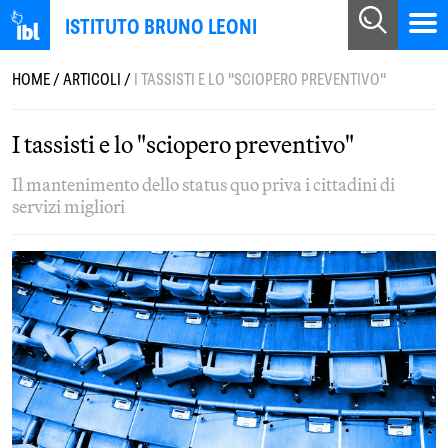
ISTITUTO BRUNO LEONI
HOME
/
ARTICOLI
/
I TASSISTI E LO "SCIOPERO PREVENTIVO"
I tassisti e lo "sciopero preventivo"
Il mantenimento dello status quo priva i cittadini di
servizi migliori