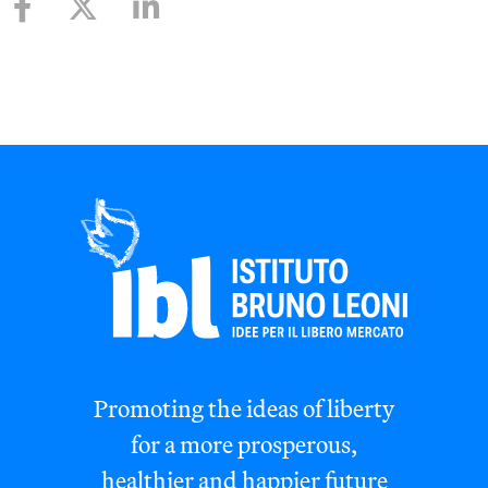
Promoting the ideas of liberty
for a more prosperous,
healthier and happier future