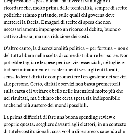
L’espressione “spesa buona” ha invece il vantaggio di
ricordare che, molto prima delle tecnicalità, sempre di scelte
politiche stiamo parlando, sulle quali chi governa deve
metterci la faccia. E magari di scelte di spesa che non
necessariamente impongono un ricorso al debito, buono o
cattivo che sia, ma una riduzione dei costi.
D’altro canto, la discrezionalità politica – per fortuna – non è
del tutto libera nella scelta di come distribuire le risorse. Non
potrebbe tagliare le spese per i servizi essenziali, né togliere
indiscriminatamente i trasferimenti verso gli enti locali,
senza ledere i diritti e compromettere l’erogazione dei servizi
alle persone. Certo, diritti e servizi non basta prometterli
sulla carta e il welfare è bello nelle intenzioni molto più che
nei risultati, ma è chiaro che certa spesa sia indisponibile
anche nel più austero dei mondi possibili.
La prima difficoltà di fare una buona spending review è
proprio questa: scegliere davanti agli elettori, in un contesto
di tutele costituzionali, cosa voglia dire spreco, sapendo che