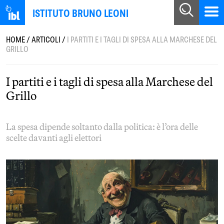
ISTITUTO BRUNO LEONI
HOME
/
ARTICOLI
/
I PARTITI E I TAGLI DI SPESA ALLA MARCHESE DEL
GRILLO
I partiti e i tagli di spesa alla Marchese del
Grillo
La spesa dipende soltanto dalla politica: è l’ora delle
scelte davanti agli elettori