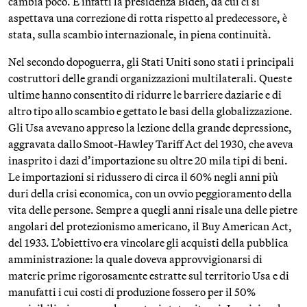
cambia poco. E infatti la presidenza Biden, da cui ci si
aspettava una correzione di rotta rispetto al predecessore, è
stata, sulla scambio internazionale, in piena continuità.
Nel secondo dopoguerra, gli Stati Uniti sono stati i principali
costruttori delle grandi organizzazioni multilaterali. Queste
ultime hanno consentito di ridurre le barriere daziarie e di
altro tipo allo scambio e gettato le basi della globalizzazione.
Gli Usa avevano appreso la lezione della grande depressione,
aggravata dallo Smoot-Hawley Tariff Act del 1930, che aveva
inasprito i dazi d’importazione su oltre 20 mila tipi di beni.
Le importazioni si ridussero di circa il 60% negli anni più
duri della crisi economica, con un ovvio peggioramento della
vita delle persone. Sempre a quegli anni risale una delle pietre
angolari del protezionismo americano, il Buy American Act,
del 1933. L’obiettivo era vincolare gli acquisti della pubblica
amministrazione: la quale doveva approvvigionarsi di
materie prime rigorosamente estratte sul territorio Usa e di
manufatti i cui costi di produzione fossero per il 50%