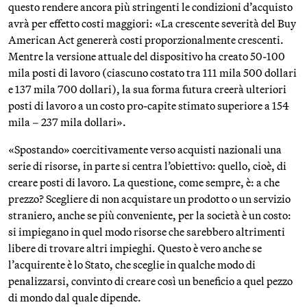
questo rendere ancora più stringenti le condizioni d’acquisto
avrà per effetto costi maggiori: «La crescente severità del Buy
American Act genererà costi proporzionalmente crescenti.
Mentre la versione attuale del dispositivo ha creato 50-100
mila posti di lavoro (ciascuno costato tra 111 mila 500 dollari
e 137 mila 700 dollari), la sua forma futura creerà ulteriori
posti di lavoro a un costo pro-capite stimato superiore a 154
mila – 237 mila dollari».
«Spostando» coercitivamente verso acquisti nazionali una
serie di risorse, in parte si centra l’obiettivo: quello, cioè, di
creare posti di lavoro. La questione, come sempre, è: a che
prezzo? Scegliere di non acquistare un prodotto o un servizio
straniero, anche se più conveniente, per la società è un costo:
si impiegano in quel modo risorse che sarebbero altrimenti
libere di trovare altri impieghi. Questo è vero anche se
l’acquirente è lo Stato, che sceglie in qualche modo di
penalizzarsi, convinto di creare così un beneficio a quel pezzo
di mondo dal quale dipende.