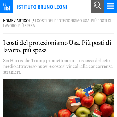
ISTITUTO BRUNO LEONI
HOME
/
ARTICOLI
/
I COSTI DEL PROTEZIONISMO USA. PIÙ POSTI DI
LAVORO, PIÙ SPESA
I costi del protezionismo Usa. Più posti di
lavoro, più spesa
Sia Harris che Trump promettono una riscossa del ceto
medio attraverso nuovi e costosi vincoli alla concorrenza
straniera