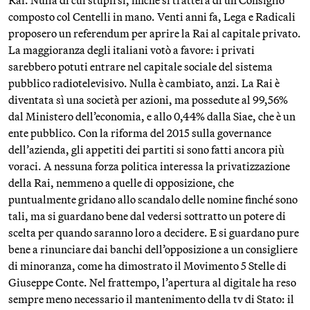
Rai. Nulla di cui stupirsi, finché si tratterà di un Consiglio
composto col Centelli in mano. Venti anni fa, Lega e Radicali
proposero un referendum per aprire la Rai al capitale privato.
La maggioranza degli italiani votò a favore: i privati
sarebbero potuti entrare nel capitale sociale del sistema
pubblico radiotelevisivo. Nulla è cambiato, anzi. La Rai è
diventata sì una società per azioni, ma possedute al 99,56%
dal Ministero dell’economia, e allo 0,44% dalla Siae, che è un
ente pubblico. Con la riforma del 2015 sulla governance
dell’azienda, gli appetiti dei partiti si sono fatti ancora più
voraci. A nessuna forza politica interessa la privatizzazione
della Rai, nemmeno a quelle di opposizione, che
puntualmente gridano allo scandalo delle nomine finché sono
tali, ma si guardano bene dal vedersi sottratto un potere di
scelta per quando saranno loro a decidere. E si guardano pure
bene a rinunciare dai banchi dell’opposizione a un consigliere
di minoranza, come ha dimostrato il Movimento 5 Stelle di
Giuseppe Conte. Nel frattempo, l’apertura al digitale ha reso
sempre meno necessario il mantenimento della tv di Stato: il