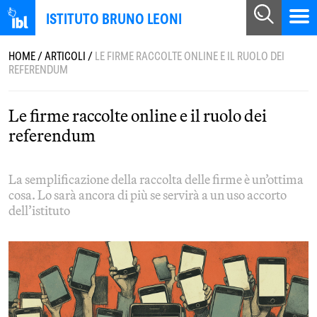
ISTITUTO BRUNO LEONI
HOME
/
ARTICOLI
/
LE FIRME RACCOLTE ONLINE E IL RUOLO DEI
REFERENDUM
Le firme raccolte online e il ruolo dei
referendum
La semplificazione della raccolta delle firme è un’ottima
cosa. Lo sarà ancora di più se servirà a un uso accorto
dell’istituto