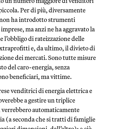
amo un numero maggiore di venditori
iccola. Per di più, diversamente
 non ha introdotto strumenti
e imprese, ma anzi ne ha aggravato la
 l’obbligo di rateizzazione delle
xtraprofitti e, da ultimo, il divieto di
azione dei mercati. Sono tutte misure
sto del caro-energia, senza
ono beneficiari, ma vittime.
e venditrici di energia elettrica e
overebbe a gestire un triplice
nti verrebbero automaticamente
dia (a seconda che si tratti di famiglie
giori dimensioni, dall’altro): e ciò