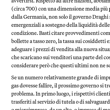
avvertirsi. Rispetto ad altre nazioni, abbi
(circa 700) con una dimensione media più p
dalla Germania, non solo il governo Draghi
emergenziali a sostegno della liquidità dell
condizione. Basti citare provvedimenti come
bollette a tasso zero, la tassa sui cosiddetti e
adeguare i prezzi di vendita alla nuova situ
che scaricano sui venditori una parte del co
considerare però che questi ultimi non ne s
Se un numero relativamente grande di impres
gas dovesse fallire, il prossimo governo si tr
problema. In primo luogo, i rispettivi clie
trasferiti al servizio di tutela o di salvaguar
o microimprese, da un alto, o imprese di mag