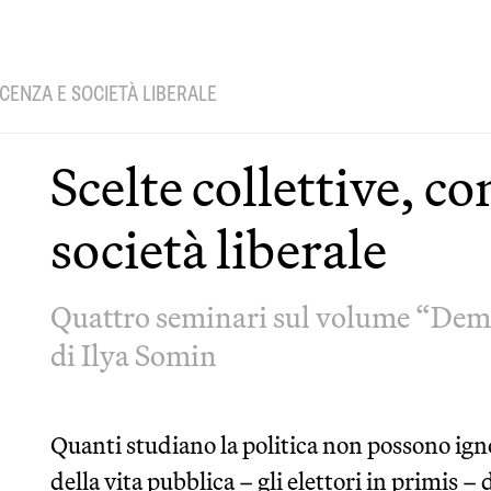
CENZA E SOCIETÀ LIBERALE
Scelte collettive, c
società liberale
Quattro seminari sul volume “Demo
di Ilya Somin
Quanti studiano la politica non possono ignor
della vita pubblica – gli elettori in primis