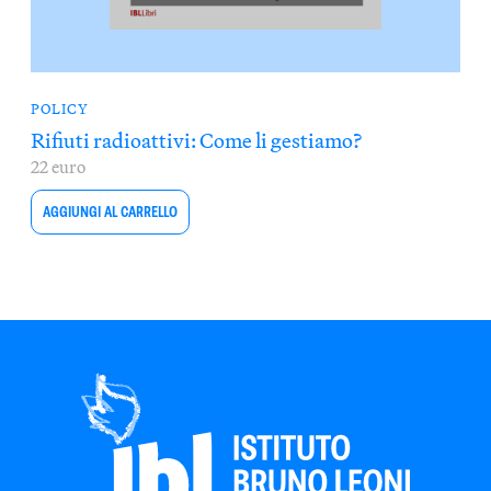
POLICY
Rifiuti radioattivi: Come li gestiamo?
22 euro
AGGIUNGI AL CARRELLO