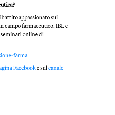
eutica?
battito appassionato sui
 in campo farmaceutico. IBL e
eminari online di
azione-farma
agina Facebook
e sul
canale