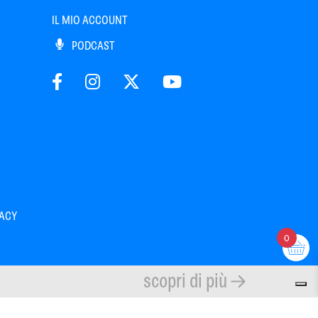
IL MIO ACCOUNT
PODCAST
VACY
0
scopri di più