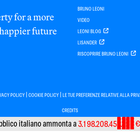
BRUNO LEONI
rty for a more
VIDEO
 happier future
LEONI BLOG
LISANDER
RISCOPRIRE BRUNO LEONI
|
|
VACY POLICY
COOKIE POLICY
LE TUE PREFERENZE RELATIVE ALLA PRI
CREDITS
9
7
9
7
8
6
8
6
7
5
7
5
6
4
6
4
bblico italiano
ammonta a
€
3
1
9
8
2
0
8
4
5
5
3
5
3
4
2
4
2
3
1
3
1
2
0
2
0
1
9
1
9
Informativa sulla raccolta