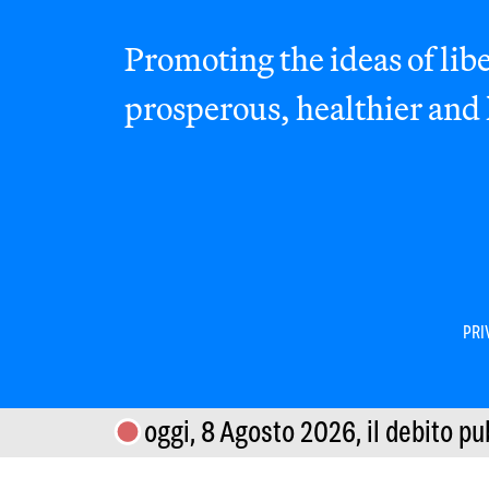
Promoting the ideas of libe
prosperous, healthier and
PRI
oggi, 8 Agosto 2026,
il debito pu