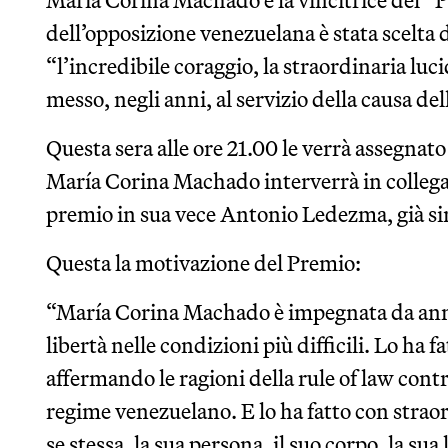
María Corina Machado è la vincitrice del “
dell’opposizione venezuelana è stata scelta 
“l’incredibile coraggio, la straordinaria luci
messo, negli anni, al servizio della causa dell
Questa sera alle ore 21.00 le verrà assegnat
María Corina Machado interverrà in collega
premio in sua vece Antonio Ledezma, già si
Questa la motivazione del Premio:
“María Corina Machado è impegnata da anni
libertà nelle condizioni più difficili. Lo ha f
affermando le ragioni della rule of law contro
regime venezuelano. E lo ha fatto con strao
se stessa, la sua persona, il suo corpo, la sua