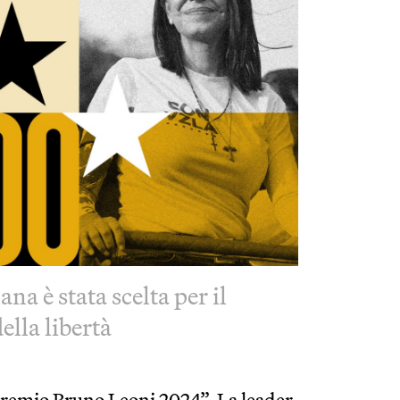
na è stata scelta per il
ella libertà