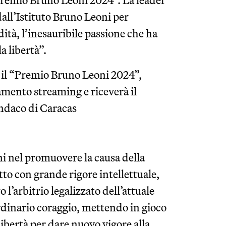
Premio Bruno Leoni 2024”. La leader
dall’Istituto Bruno Leoni per
dità, l’inesauribile passione che ha
a libertà”.
o il “Premio Bruno Leoni 2024”,
mento streaming e riceverà il
ndaco di Caracas
 nel promuovere la causa della
atto con grande rigore intellettuale,
 l’arbitrio legalizzato dell’attuale
rdinario coraggio, mettendo in gioco
 libertà per dare nuovo vigore alla