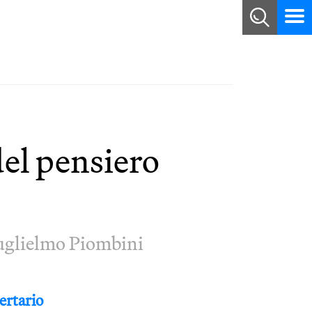
del pensiero
Guglielmo Piombini
bertario