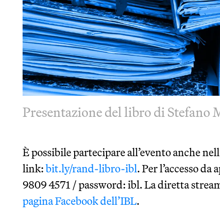
Presentazione del libro di Stefano
È possibile partecipare all’evento anche nel
link:
bit.ly/rand-libro-ibl
. Per l’accesso da
9809 4571 / password: ibl. La diretta stream
pagina Facebook dell’IBL
.