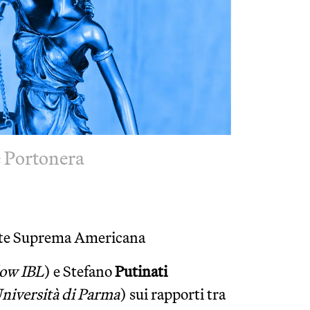
e Portonera
orte Suprema Americana
low IBL
)
e Stefano
Putinati
Università di Parma
)
sui rapporti tra