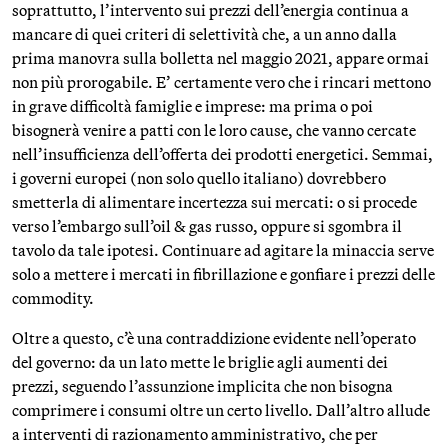
soprattutto, l’intervento sui prezzi dell’energia continua a
mancare di quei criteri di selettività che, a un anno dalla
prima manovra sulla bolletta nel maggio 2021, appare ormai
non più prorogabile. E’ certamente vero che i rincari mettono
in grave difficoltà famiglie e imprese: ma prima o poi
bisognerà venire a patti con le loro cause, che vanno cercate
nell’insufficienza dell’offerta dei prodotti energetici. Semmai,
i governi europei (non solo quello italiano) dovrebbero
smetterla di alimentare incertezza sui mercati: o si procede
verso l’embargo sull’oil & gas russo, oppure si sgombra il
tavolo da tale ipotesi. Continuare ad agitare la minaccia serve
solo a mettere i mercati in fibrillazione e gonfiare i prezzi delle
commodity.
Oltre a questo, c’è una contraddizione evidente nell’operato
del governo: da un lato mette le briglie agli aumenti dei
prezzi, seguendo l’assunzione implicita che non bisogna
comprimere i consumi oltre un certo livello. Dall’altro allude
a interventi di razionamento amministrativo, che per