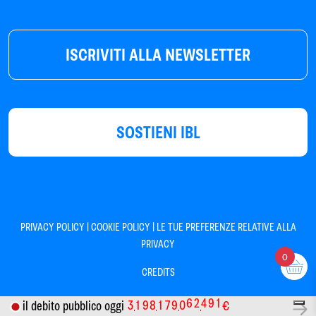
ISCRIVITI ALLA NEWSLETTER
SOSTIENI IBL
|
|
PRIVACY POLICY
COOKIE POLICY
LE TUE PREFERENZE RELATIVE ALLA
PRIVACY
0
CREDITS
3
1
9
8
1
7
9
0
6
2
4
9
1
il debito pubblico oggi
€