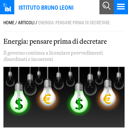
ISTITUTO BRUNO LEONI
HOME
/
ARTICOLI
/
ENERGIA: PENSARE PRIMA DI DECRETARE
Energia: pensare prima di decretare
Il governo continua a licenziare provvedimenti
disordinati e incoerenti