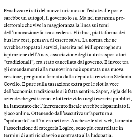
Penalizzare i siti del nuovo turismo con l’estate alle porte
sarebbe un autogol, il governo lo sa. Ma nel marasma pre-
elettorale che vive la maggioranza la linea sui temi
dell’innovazione fatica a vedersi. Flixbus, piattaforma dei
bus low cost, pensava di essere salva. La norma che ne
avrebbe stoppato i servizi, inserita nel Milleproroghe su
ispirazione dell’Anav, associazione degli autotrasportatori
“tradizionali”, era stato cancellata dal governo. E invece tra
gli emendamenti alla manovrina ne è spuntata una nuova
versione, per giunta firmata dalla deputata renziana Stefania
Covello. E pure sulla tassazione extra per le slot la voce
dell’economia tradizionale si è fatta sentire. Sapar, sigla delle
aziende che gestiscono le lotterie video negli esercizi pubblici,
ha lamentato che l’incremento fiscale avrebbe risparmiato il
gioco online. Ottenendo dall’esecutivo un’apertura a
“spalmarlo” sull’intero settore. Anche se le slot web, lamenta
l’associazione di categoria Logico, sono più controllate in
termini di antiriciclaggio e contrasto alla ludopatia.