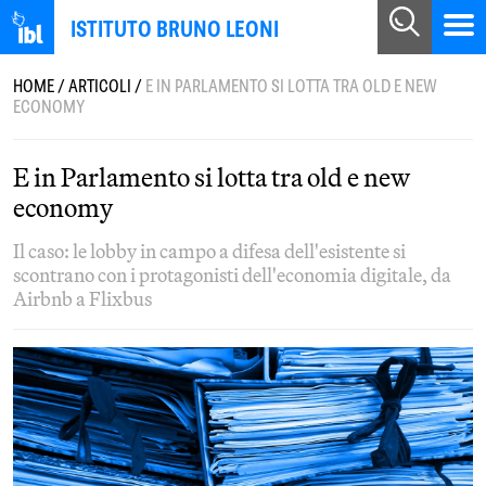
ISTITUTO BRUNO LEONI
HOME
/
ARTICOLI
/
E IN PARLAMENTO SI LOTTA TRA OLD E NEW
ECONOMY
E in Parlamento si lotta tra old e new
economy
Il caso: le lobby in campo a difesa dell'esistente si
scontrano con i protagonisti dell'economia digitale, da
Airbnb a Flixbus