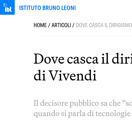
ISTITUTO BRUNO LEONI
HOME
/
ARTICOLI
/
DOVE CASCA IL DIRIGISMO
Dove casca il di
di Vivendi
Il decisore pubblico sa che “sc
quando si parla di tecnologie