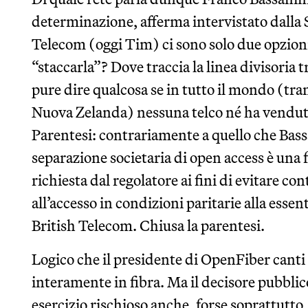
determinazione, afferma intervistato dalla 
Telecom (oggi Tim) ci sono solo due opzioni
“staccarla”? Dove traccia la linea divisoria t
pure dire qualcosa se in tutto il mondo (tra
Nuova Zelanda) nessuna telco né ha venduto l
Parentesi: contrariamente a quello che Bassa
separazione societaria di open access è una
richiesta dal regolatore ai fini di evitare co
all’accesso in condizioni paritarie alla essent
British Telecom. Chiusa la parentesi.
Logico che il presidente di OpenFiber canti l
interamente in fibra. Ma il decisore pubblico
esercizio rischioso anche, forse soprattutto,