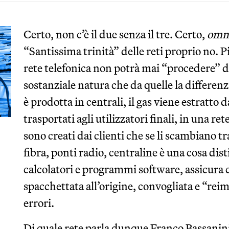
Certo, non c’è il due senza il tre. Certo,
omne
“Santissima trinità” delle reti proprio no. P
rete telefonica non potrà mai “procedere” da 
sostanziale natura che da quelle la differenzi
è prodotta in centrali, il gas viene estratto d
trasportati agli utilizzatori finali, in una ret
sono creati dai clienti che se li scambiano tr
fibra, ponti radio, centraline è una cosa dist
calcolatori e programmi software, assicura 
spacchettata all’origine, convogliata e “re
errori.
Di quale rete parla dunque Franco Bassanin