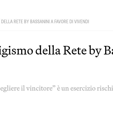
 DELLA RETE BY BASSANINI A FAVORE DI VIVENDI
rigismo della Rete by B
egliere il vincitore” è un esercizio risc