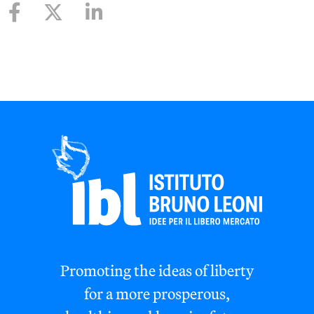
Promoting the ideas of liberty
for a more prosperous,