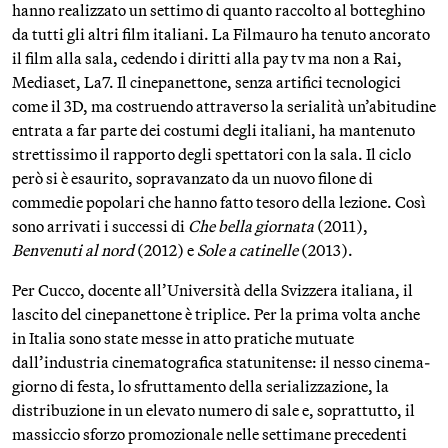
hanno realizzato un settimo di quanto raccolto al botteghino
da tutti gli altri film italiani. La Filmauro ha tenuto ancorato
il film alla sala, cedendo i diritti alla pay tv ma non a Rai,
Mediaset, La7. Il cinepanettone, senza artifici tecnologici
come il 3D, ma costruendo attraverso la serialità un’abitudine
entrata a far parte dei costumi degli italiani, ha mantenuto
strettissimo il rapporto degli spettatori con la sala. Il ciclo
però si è esaurito, sopravanzato da un nuovo filone di
commedie popolari che hanno fatto tesoro della lezione. Così
sono arrivati i successi di
Che bella giornata
(2011),
Benvenuti al nord
(2012) e
Sole a catinelle
(2013).
Per Cucco, docente all’Università della Svizzera italiana, il
lascito del cinepanettone è triplice. Per la prima volta anche
in Italia sono state messe in atto pratiche mutuate
dall’industria cinematografica statunitense: il nesso cinema-
giorno di festa, lo sfruttamento della serializzazione, la
distribuzione in un elevato numero di sale e, soprattutto, il
massiccio sforzo promozionale nelle settimane precedenti