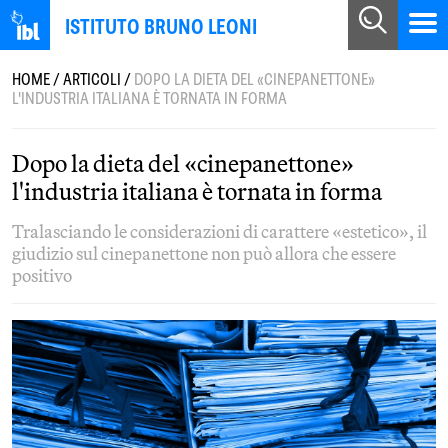
ISTITUTO BRUNO LEONI
HOME
/
ARTICOLI
/
DOPO LA DIETA DEL «CINEPANETTONE»
L'INDUSTRIA ITALIANA È TORNATA IN FORMA
Dopo la dieta del «cinepanettone»
l'industria italiana è tornata in forma
Tralasciando le considerazioni di carattere «estetico», il
giudizio sul cinepanettone non può allora che essere
positivo