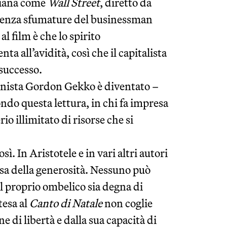
diana come
Wall Street
, diretto da
 senza sfumature del businessman
al film è che lo spirito
a all’avidità, così che il capitalista
 successo.
onista Gordon Gekko è diventato –
ondo questa lettura, in chi fa impresa
rio illimitato di risorse che si
. In Aristotele e in vari altri autori
ssa della generosità. Nessuno può
l proprio ombelico sia degna di
tesa al
Canto di Natale
non coglie
e di libertà e dalla sua capacità di