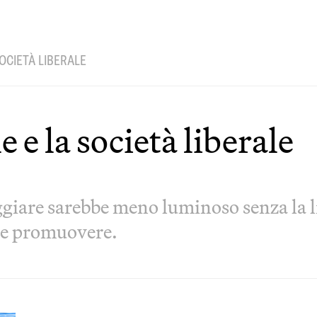
SOCIETÀ LIBERALE
e e la società liberale
ggiare sarebbe meno luminoso senza la li
e e promuovere.