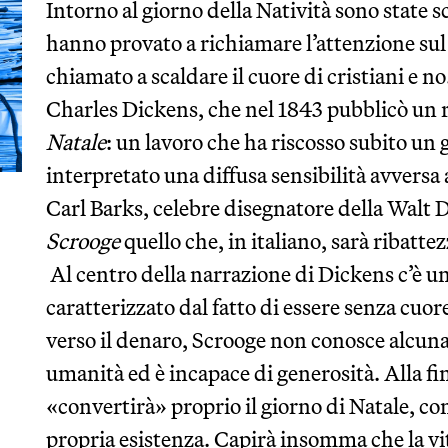
Intorno al giorno della Natività sono state 
hanno provato a richiamare l’attenzione sul
chiamato a scaldare il cuore di cristiani e no
Charles Dickens, che nel 1843 pubblicò un 
Natale
: un lavoro che ha riscosso subito un
interpretato una diffusa sensibilità avversa 
Carl Barks, celebre disegnatore della Walt 
Scrooge
quello che, in italiano, sarà ribatte
Al centro della narrazione di Dickens c’è u
caratterizzato dal fatto di essere senza cu
verso il denaro, Scrooge non conosce alcun
umanità ed è incapace di generosità. Alla fin
«convertirà» proprio il giorno di Natale, c
propria esistenza. Capirà insomma che la vi