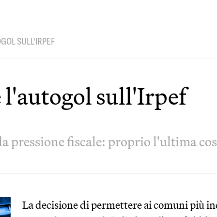
OGOL SULL'IRPEF
 l'autogol sull'Irpef
la pressione fiscale: proprio l'ultima c
La decisione di permettere ai comuni più in