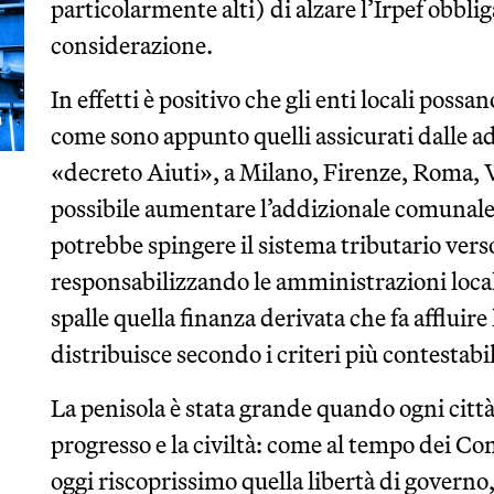
particolarmente alti) di alzare l’Irpef obbli
considerazione.
In effetti è positivo che gli enti locali pos
come sono appunto quelli assicurati dalle ad
«decreto Aiuti», a Milano, Firenze, Roma, V
possibile aumentare l’addizionale comunale a
potrebbe spingere il sistema tributario verso
responsabilizzando le amministrazioni locali.
spalle quella finanza derivata che fa affluire 
distribuisce secondo i criteri più contestabili
La penisola è stata grande quando ogni città 
progresso e la civiltà: come al tempo dei C
oggi riscoprissimo quella libertà di govern