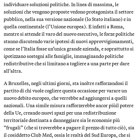
individuare soluzioni politiche. In linea di massima, le
soluzioni che vengono proposte vedono protagonista il settore
pubblico, nella sua versione nazionale (lo Stato italiano) e in
quella continentale (l’Unione europea). E infatti a Roma,
mentre si attende il varo del nuovo esecutivo, le forze politiche
stanno discutendo varie ipotesi di nuovi approvvigionamenti,
come se l’Italia fosse un’unica grande azienda, e soprattutto si
ipotizzano sostegni alle famiglie, immaginando politiche
redistributive che si limitano a togliere a una parte per dare
all’altra.
A Bruxelles, negli ultimi giorni, sta inoltre rafforzandosi il
partito di chi vuole cogliere questa occasione per varare un
nuovo debito europeo, che verrebbe ad aggiungersi a quelli
nazionali. Una simile misura rafforzerebbe ancor piùil potere
della Ue, creando nuovi spazi per una redistribuzione
territoriale destinata a danneggiare sia le economie più
“frugali” (che si troverebbe a pagare il prezzo di tutto ciò), sia
il cosiddetto Club Med, ossia le realtà del Sud Europa, che si