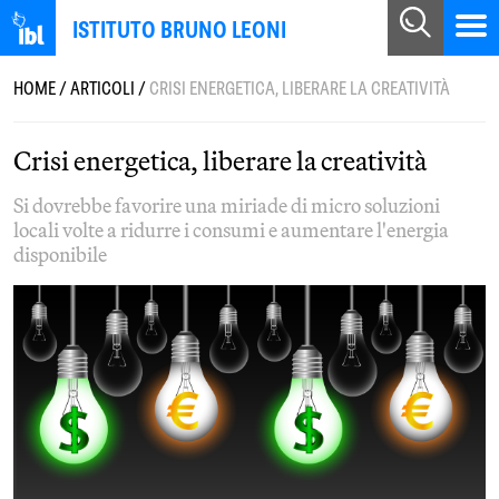
ISTITUTO BRUNO LEONI
HOME
/
ARTICOLI
/
CRISI ENERGETICA, LIBERARE LA CREATIVITÀ
Crisi energetica, liberare la creatività
Si dovrebbe favorire una miriade di micro soluzioni
locali volte a ridurre i consumi e aumentare l'energia
disponibile