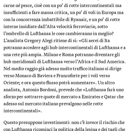
carne né pesce, cioè con un po’ di rotte intercontinentali ma
insufficienti a fare massa critica, un po’ di voli in Europa ma
con la concorrenza imbattibile di Ryanair, e un po’ di rotte
interne insidiate dall’Alta velocità ferroviaria; sotto
l’ombrello di Lufthansa le cose cambieranno in meglio?
L’analista Gregory Alegi ritiene di sì: «Gli aerei di Ita
potranno accedere agli hub intercontinentali di Lufthansa e a
una rete più ampia. Milano e Roma potranno diventare gli
hub meridionali di Lufthansa verso l’Africa e il Sud America.
Nel medio raggio già adesso molto traffico italiano si dirige
verso Monaco di Baviera e Francoforte per i voli verso
Oriente; e ora questo flusso potrà aumentare». Un altro
analista, Antonio Bordoni, prevede che «Lufthansa farà uno
sforzo per sottrarre quote di mercato a Emirates e Qatar che
adesso sul mercato italiano prevalgono nelle rotte
intercontinentali».
Questo presuppone investimenti: non c’è invece il rischio che
con Lufthansa ricominci la politica della lesina e dei tagli che