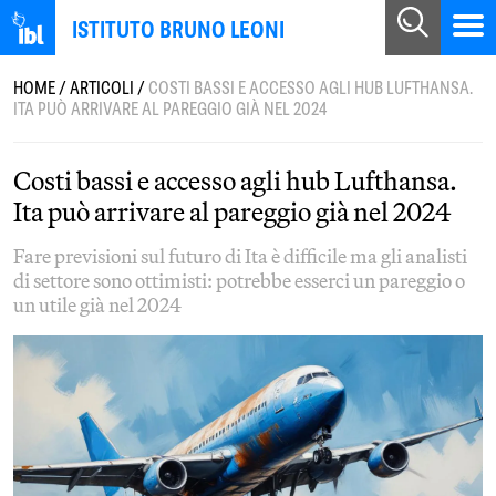
ISTITUTO BRUNO LEONI
HOME
/
ARTICOLI
/
COSTI BASSI E ACCESSO AGLI HUB LUFTHANSA.
ITA PUÒ ARRIVARE AL PAREGGIO GIÀ NEL 2024
Costi bassi e accesso agli hub Lufthansa.
Ita può arrivare al pareggio già nel 2024
Fare previsioni sul futuro di Ita è difficile ma gli analisti
di settore sono ottimisti: potrebbe esserci un pareggio o
un utile già nel 2024