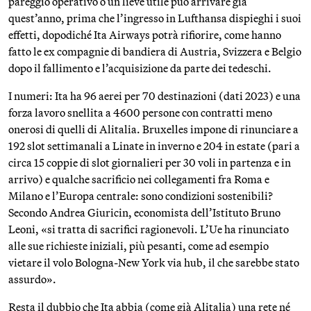
pareggio operativo o un lieve utile può arrivare già
quest’anno, prima che l’ingresso in Lufthansa dispieghi i suoi
effetti, dopodiché Ita Airways potrà rifiorire, come hanno
fatto le ex compagnie di bandiera di Austria, Svizzera e Belgio
dopo il fallimento e l’acquisizione da parte dei tedeschi.
I numeri: Ita ha 96 aerei per 70 destinazioni (dati 2023) e una
forza lavoro snellita a 4600 persone con contratti meno
onerosi di quelli di Alitalia. Bruxelles impone di rinunciare a
192 slot settimanali a Linate in inverno e 204 in estate (pari a
circa 15 coppie di slot giornalieri per 30 voli in partenza e in
arrivo) e qualche sacrificio nei collegamenti fra Roma e
Milano e l’Europa centrale: sono condizioni sostenibili?
Secondo Andrea Giuricin, economista dell’Istituto Bruno
Leoni, «si tratta di sacrifici ragionevoli. L’Ue ha rinunciato
alle sue richieste iniziali, più pesanti, come ad esempio
vietare il volo Bologna-New York via hub, il che sarebbe stato
assurdo».
Resta il dubbio che Ita abbia (come già Alitalia) una rete né