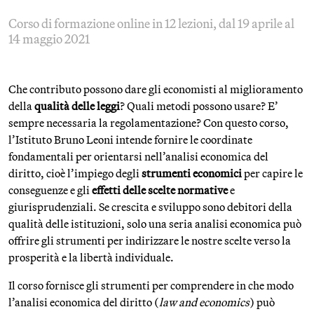
Corso di formazione online in 12 lezioni, dal 19 aprile al
14 maggio 2021
Che contributo possono dare gli economisti al miglioramento
della
qualità delle leggi
? Quali metodi possono usare? E’
sempre necessaria la regolamentazione? Con questo corso,
l’Istituto Bruno Leoni intende fornire le coordinate
fondamentali per orientarsi nell’analisi economica del
diritto, cioè l’impiego degli
strumenti economici
per capire le
conseguenze e gli
effetti delle scelte normative
e
giurisprudenziali. Se crescita e sviluppo sono debitori della
qualità delle istituzioni, solo una seria analisi economica può
offrire gli strumenti per indirizzare le nostre scelte verso la
prosperità e la libertà individuale.
Il corso fornisce gli strumenti per comprendere in che modo
l’analisi economica del diritto (
law and economics
) può