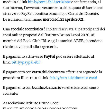
modulo al link
bit.ly/corsi-ibl-iscrizione
e confermando, al
suo interno, l’avvenuto versamento della quota di iscrizione
attraverso PayPal, bonifico bancario, o Carta del Docente.
Le iscrizioni terminano
mercoledì 21 aprile 2021
.
Una
speciale scontistica
è inoltre riservata ai partecipanti dei
corsi online proposti dall’Istituto Bruno Leoni 2020, ai
membri del Book Club IBL e agli associati AEEE, facendone
richiesta via mail alla segreteria.
Il pagamento attraverso
PayPal
può essere effettuato al
link:
bit.ly/paypal-ibl
Il pagamento con
carta del docente
va effettuato seguendo la
procedura illustrata al link:
bit.ly/cartadeldocente-corsi
Il pagamento con
bonifico bancario
va effettuato sul conto
corrente:
Associazione Istituto Bruno Leoni
IBAN: IT18E 02008 01046 000040097299