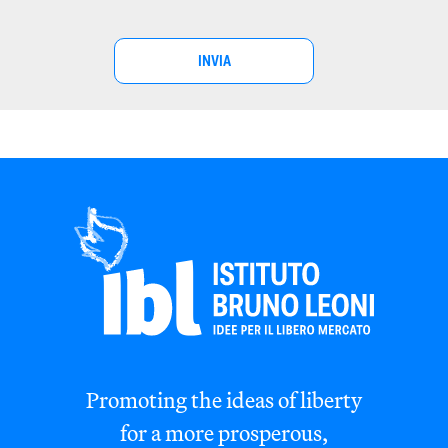
Promoting the ideas of liberty
for a more prosperous,