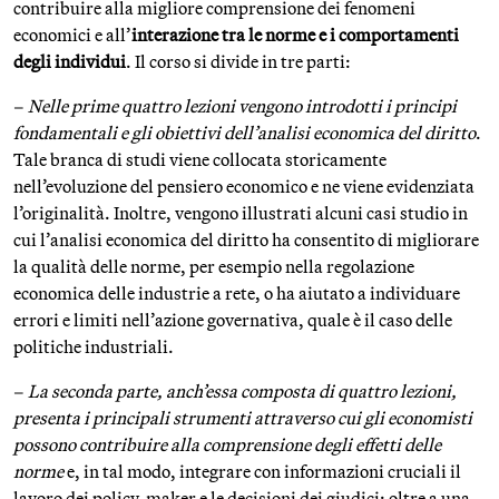
contribuire alla migliore comprensione dei fenomeni
economici e all’
interazione tra le norme e i comportamenti
degli individui
. Il corso si divide in tre parti:
–
Nelle prime quattro lezioni vengono introdotti i principi
fondamentali e gli obiettivi dell’analisi economica del diritto
.
Tale branca di studi viene collocata storicamente
nell’evoluzione del pensiero economico e ne viene evidenziata
l’originalità. Inoltre, vengono illustrati alcuni casi studio in
cui l’analisi economica del diritto ha consentito di migliorare
la qualità delle norme, per esempio nella regolazione
economica delle industrie a rete, o ha aiutato a individuare
errori e limiti nell’azione governativa, quale è il caso delle
politiche industriali.
–
La seconda parte, anch’essa composta di quattro lezioni,
presenta i principali strumenti attraverso cui gli economisti
possono contribuire alla comprensione degli effetti delle
norme
e, in tal modo, integrare con informazioni cruciali il
lavoro dei policy-maker e le decisioni dei giudici: oltre a una