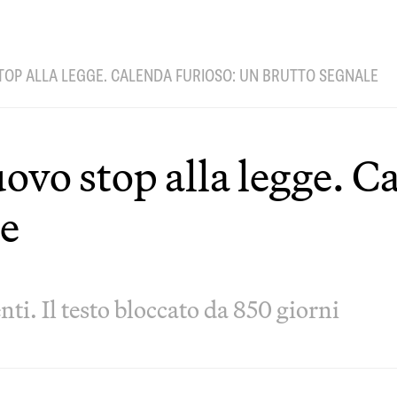
OP ALLA LEGGE. CALENDA FURIOSO: UN BRUTTO SEGNALE
vo stop alla legge. Ca
le
ti. Il testo bloccato da 850 giorni