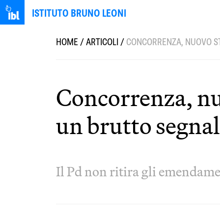
ISTITUTO BRUNO LEONI
HOME
/
ARTICOLI
/
CONCORRENZA, NUOVO ST
Concorrenza, nuo
un brutto segna
Il Pd non ritira gli emendamen