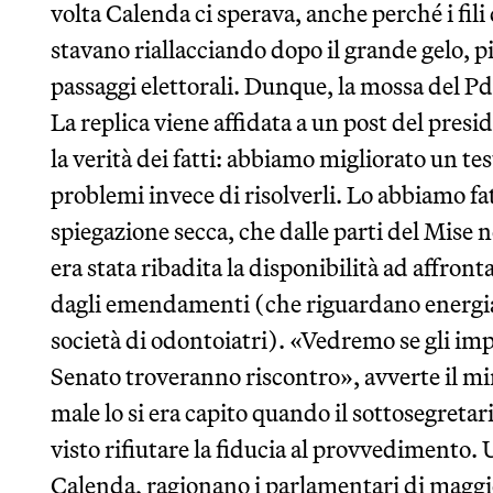
volta Calenda ci sperava, anche perché i fili 
stavano riallacciando dopo il grande gelo, più
passaggi elettorali. Dunque, la mossa del Pd
La replica viene affidata a un post del pres
la verità dei fatti: abbiamo migliorato un te
problemi invece di risolverli. Lo abbiamo fa
spiegazione secca, che dalle parti del Mise
era stata ribadita la disponibilità ad affronta
dagli emendamenti (che riguardano energia,
società di odontoiatri). «Vedremo se gli i
Senato troveranno riscontro», avverte il min
male lo si era capito quando il sottosegretar
visto rifiutare la fiducia al provvedimento. 
Calenda, ragionano i parlamentari di maggio