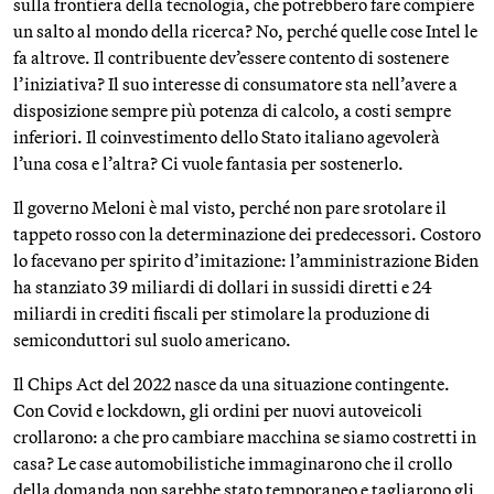
sulla frontiera della tecnologia, che potrebbero fare compiere
un salto al mondo della ricerca? No, perché quelle cose Intel le
fa altrove. Il contribuente dev’essere contento di sostenere
l’iniziativa? Il suo interesse di consumatore sta nell’avere a
disposizione sempre più potenza di calcolo, a costi sempre
inferiori. Il coinvestimento dello Stato italiano agevolerà
l’una cosa e l’altra? Ci vuole fantasia per sostenerlo.
Il governo Meloni è mal visto, perché non pare srotolare il
tappeto rosso con la determinazione dei predecessori. Costoro
lo facevano per spirito d’imitazione: l’amministrazione Biden
ha stanziato 39 miliardi di dollari in sussidi diretti e 24
miliardi in crediti fiscali per stimolare la produzione di
semiconduttori sul suolo americano.
Il Chips Act del 2022 nasce da una situazione contingente.
Con Covid e lockdown, gli ordini per nuovi autoveicoli
crollarono: a che pro cambiare macchina se siamo costretti in
casa? Le case automobilistiche immaginarono che il crollo
della domanda non sarebbe stato temporaneo e tagliarono gli