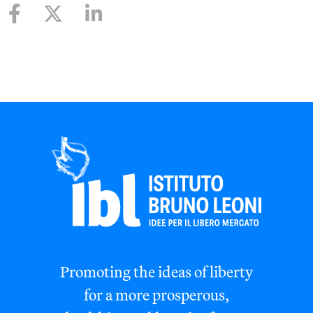
Promoting the ideas of liberty
for a more prosperous,