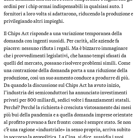
ordini per i chip ormai indispensabili in qualsiasi auto. I
fornitori a loro volta si adattarono, riducendo la produzione e
privilegiando altri impieghi.
Il Chips Act risponde a una variazione temporanea della
domanda con ingenti sussidi. Per carità, alle aziende fa
piacere: nessuno rifiuta i regali. Ma è bizzarro immaginare
che i provvedimenti legislativi, che hanno tempi sfasati da
quelli del mercato, possano risolvere problemi simili. Come
una contrazione della domanda porta a una riduzione della
produzione, così un suo aumento conduce a produrre di più.
Da quando la discussione sul Chips Act ha avuto inizio,
l’industria dei semiconduttori ha annunciato investimenti
privati per 800 miliardi, sedici volte i finanziamenti statali.
Perché? Perché la richiesta è cresciuta vistosamente dai mesi
più bui della pandemia e a quella domanda imprese orientate
al profitto provano a fare fronte: come è sempre stato. Se non
c’è una ragione «industriale» in senso proprio, arriva subito
in soccorso la geopolitica. La Cina, si dice, sussidia i suoi