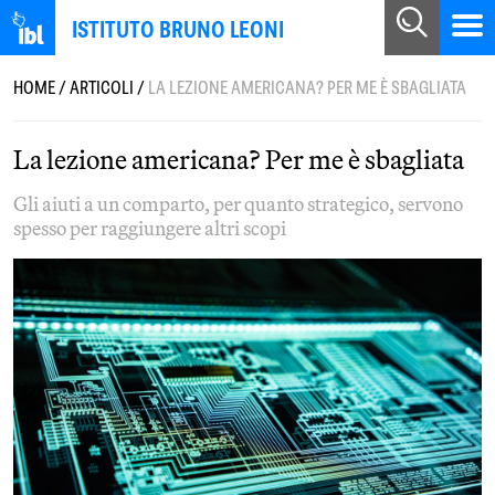
ISTITUTO BRUNO LEONI
HOME
/
ARTICOLI
/
LA LEZIONE AMERICANA? PER ME È SBAGLIATA
La lezione americana? Per me è sbagliata
Gli aiuti a un comparto, per quanto strategico, servono
spesso per raggiungere altri scopi