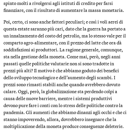
spinto molti a rivolgersi agli istituti di credito per farsi
finanziare, con il risultato di aumentare la massa monetaria.
Poi, certo, ci sono anche fattori peculiari; e così i voli aerei di
questa estate saranno più cari, dato che la guerra ha portato a
un innalzamento del costo del petrolio, ma lo stesso vale per il
comparto agro-alimentare, con il prezzo del latte che ora dà
soddisfazioni ai produttori. La ragione generale, comunque,
sta nella gestione della moneta. Come mai, però, negli anni
passati quelle politiche valutarie non si sono tradotte in
prezzi più alti? Il motivo è che abbiamo goduto dei benefici
dello sviluppo tecnologico e dell’aumento degli scambi. I
prezzi sono rimasti stabili anche quando avrebbero dovuto
calare. Oggi, però, la globalizzazione sta perdendo colpi a
causa delle nuove barriere, mentre i sistemi produttivi
devono pure fare i conti con lo stress delle politiche contro la
pandemia. Gli aumenti che abbiamo dinanzi agli occhi e che ci
stanno impoverendo, allora, dovrebbero insegnare che la
moltiplicazione della moneta produce conseguenze deleterie.