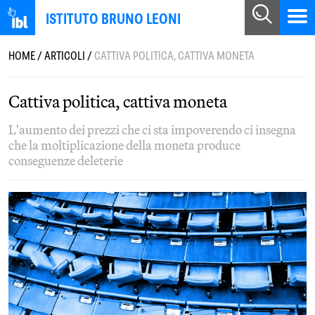
ISTITUTO BRUNO LEONI
HOME
/
ARTICOLI
/
CATTIVA POLITICA, CATTIVA MONETA
Cattiva politica, cattiva moneta
L'aumento dei prezzi che ci sta impoverendo ci insegna
che la moltiplicazione della moneta produce
conseguenze deleterie