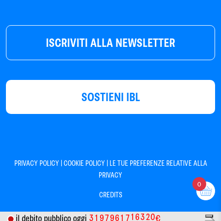
ISCRIVITI ALLA NEWSLETTER
SOSTIENI IBL
|
|
PRIVACY POLICY
COOKIE POLICY
LE TUE PREFERENZE RELATIVE ALLA
PRIVACY
0
CREDITS
3
1
9
7
9
6
1
7
1
6
3
2
0
il debito pubblico oggi
€