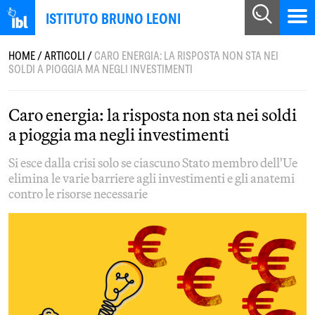
ISTITUTO BRUNO LEONI
HOME
/
ARTICOLI
/
CARO ENERGIA: LA RISPOSTA NON STA NEI
SOLDI A PIOGGIA MA NEGLI INVESTIMENTI
Caro energia: la risposta non sta nei soldi
a pioggia ma negli investimenti
Si esce dalla crisi solo se ciascuno Stato membro dell'Ue
elimina le varie barriere agli investimenti e gli anatemi
contro le risorse necessarie