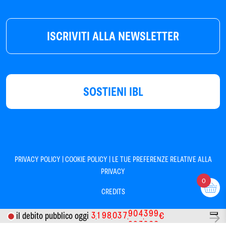
ISCRIVITI ALLA NEWSLETTER
SOSTIENI IBL
|
|
PRIVACY POLICY
COOKIE POLICY
LE TUE PREFERENZE RELATIVE ALLA
PRIVACY
0
CREDITS
3
1
9
8
0
3
7
9
0
4
3
9
9
il debito pubblico oggi
€