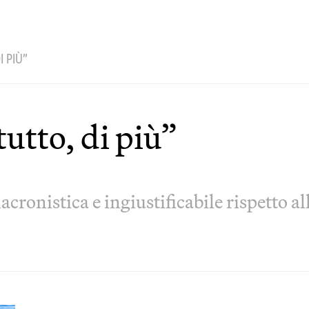
I PIÙ”
tutto, di più”
cronistica e ingiustificabile rispetto al