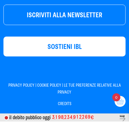
ISCRIVITI ALLA NEWSLETTER
SOSTIENI IBL
|
|
PRIVACY POLICY
COOKIE POLICY
LE TUE PREFERENZE RELATIVE ALLA
PRIVACY
0
CREDITS
3
1
9
8
2
3
4
9
1
2
2
6
9
il debito pubblico oggi
€
Informativa sulla raccolta