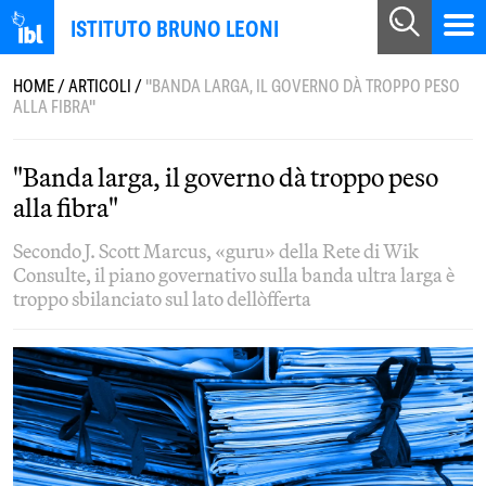
ISTITUTO BRUNO LEONI
HOME
/
ARTICOLI
/
"BANDA LARGA, IL GOVERNO DÀ TROPPO PESO
ALLA FIBRA"
"Banda larga, il governo dà troppo peso
alla fibra"
Secondo J. Scott Marcus, «guru» della Rete di Wik
Consulte, il piano governativo sulla banda ultra larga è
troppo sbilanciato sul lato dell`offerta