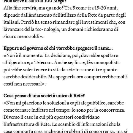
Non serve il salto ai 100 Mega?
Alla fine servirà, ma quando? Tra 5 come tra 15-20 anni,
dipende dall`andamento dell`utilizzo della Rete da parte degli
italiani. Perciò ha senso rimandare gli investimenti che, con
l`avanzare della tec- nologia, un domani richiederanno di
sicuro meno soldi».
Eppure nel governo c`è chi vorrebbe spegnere il rame…
«Non è il momento. La decisione, poi, dovrebbe spettare
all`operatore, a Telecom. Anche se, forse, l`ex monopolista
potrebbe voler tenere in vita la rete in rame oltre quanto
sarebbe desiderabile. Ma spegnerla ora comporterebbe molti
costi non necessari».
Cosa pensa di una società unica di Rete?
«Non mi piacciono le soluzioni a capitale pubblico, sarebbe
come tornare indietro nel tempo: io sono per la concorrenza.
Diverso il caso in cui più operatori condividano
l`infrastruttura di Rete. Lo scambio di informazioni che la
cosa comporta crea anche qui problemi di concorrenza, ma si