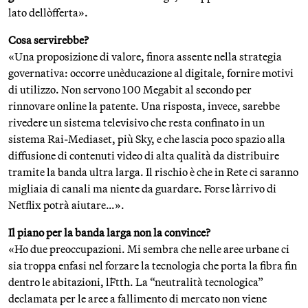
lato dell`offerta».
Cosa servirebbe?
«Una proposizione di valore, finora assente nella strategia
governativa: occorre un`educazione al digitale, fornire motivi
di utilizzo. Non servono 100 Megabit al secondo per
rinnovare online la patente. Una risposta, invece, sarebbe
rivedere un sistema televisivo che resta confinato in un
sistema Rai-Mediaset, più Sky, e che lascia poco spazio alla
diffusione di contenuti video di alta qualità da distribuire
tramite la banda ultra larga. Il rischio è che in Rete ci saranno
migliaia di canali ma niente da guardare. Forse l`arrivo di
Netflix potrà aiutare…».
Il piano per la banda larga non la convince?
«Ho due preoccupazioni. Mi sembra che nelle aree urbane ci
sia troppa enfasi nel forzare la tecnologia che porta la fibra fin
dentro le abitazioni, l`Ftth. La “neutralità tecnologica”
declamata per le aree a fallimento di mercato non viene