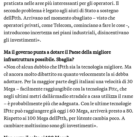
praticata nelle aree più interessanti per gli operatori. Il
secondo problema è legato agli aiuti di Stato a sostegno
dell`Ftth. Arrivano nel momento sbagliato – visto che
operatori privati, come Telecom, cominciano a fare le cose -,
introducono incertezza nei piani industriali, disincentivano
gli investimenti».
Ma il governo punta a dotare il Paese della migliore
infrastruttura possibile. Sbaglia?
«Non c`è alcun dubbio che l`Ftth sia la tecnologia migliore. Ma
c`è ancora molto dibattito su quanto velocemente la si debba
adottare. Per la maggior parte degli italiani una velocità di 30
Mega – facilmente raggiungibile con la tecnologia Fttc, che
negli ultimi metri dall`armadio stradale a casa utilizza il rame
– è probabilmente più che adeguata. Con le ultime tecnologie
l`Fttc può raggiungere già oggi i 60 Mega, arriverà presto a 80.
Rispetto ai 100 Mega dell`Ftth, per l`utente cambia poco. A
cambiare moltissimo sono gli investimenti».