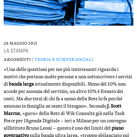
26 MAGGIO 2015
LA STAMPA
ARGOMENTI /
TEORIA E SCIENZE SOCIALI
«Una delle questioni per me più interessanti riguarda i
motivi che portano molte persone a non sottoscrivere i servizi
di
banda larga
attualmente disponibili. Meno del 10% non
accede per assenza del servizio, un altro 10% è frenato dei
costi. Ma due terzi di chi fa a meno della Rete lo fa perché
nessuno in famiglia ne sente il bisogno». Secondo
J. Scott
Marcus
, «guru» della Rete di Wik Consulte già nella Task
Force per l`Agenda Digitale – ieri a Milano per un convegno
all`Istituto Bruno Leoni – questo è uno dei limiti del
piano
governativo
sulla banda ultra larga, «troppo sbilanciato sul