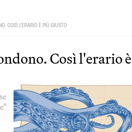
. COSÌ L'ERARIO È PIÙ GIUSTO
ondono. Così l'erario è
se
te"