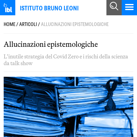
ISTITUTO BRUNO LEONI
HOME
/
ARTICOLI
/
ALLUCINAZIONI EPISTEMOLOGICHE
Allucinazioni epistemologiche
L'inutile strategia del Covid Zero e i rischi della scienza
da talk show