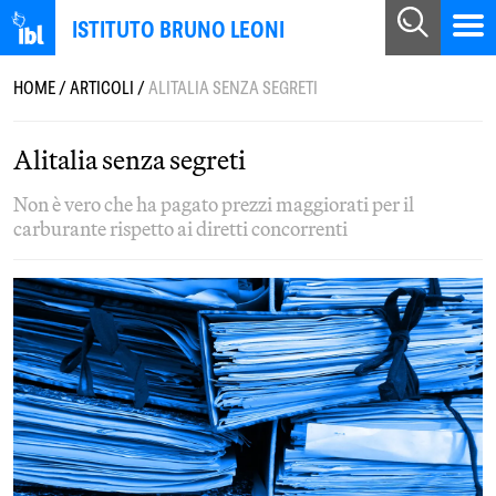
ISTITUTO BRUNO LEONI
HOME
/
ARTICOLI
/
ALITALIA SENZA SEGRETI
Alitalia senza segreti
Non è vero che ha pagato prezzi maggiorati per il
carburante rispetto ai diretti concorrenti