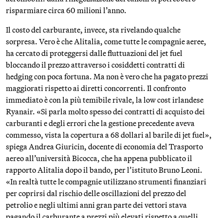
risparmiare circa 60 milioni l’anno.
Il costo del carburante, invece, sta rivelando qualche
sorpresa. Vero è che Alitalia, come tutte le compagnie aeree,
ha cercato di proteggersi dalle fluttuazioni del jet fuel
bloccando il prezzo attraverso i cosiddetti contratti di
hedging con poca fortuna. Ma non è vero che ha pagato prezzi
maggiorati rispetto ai diretti concorrenti. Il confronto
immediato è con la più temibile rivale, la low cost irlandese
Ryanair. «Si parla molto spesso dei contratti di acquisto dei
carburanti e degli errori che la gestione precedente aveva
commesso, vista la copertura a 68 dollari al barile di jet fuel»,
spiega Andrea Giuricin, docente di economia del Trasporto
aereo all’università Bicocca, che ha appena pubblicato il
rapporto Alitalia dopo il bando, per l’istituto Bruno Leoni.
«In realtà tutte le compagnie utilizzano strumenti finanziari
per coprirsi dal rischio delle oscillazioni del prezzo del
petrolio e negli ultimi anni gran parte dei vettori stava
pagando il carburante a prezzi più elevati rispetto a quelli