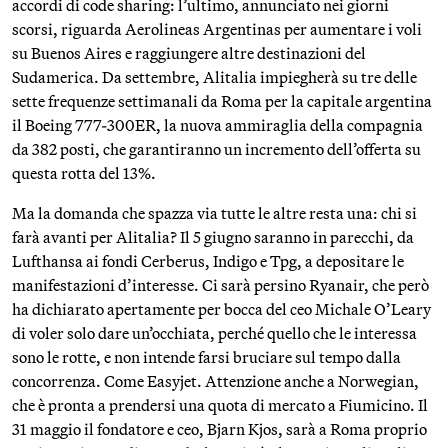
accordi di code sharing: l’ultimo, annunciato nei giorni
scorsi, riguarda Aerolineas Argentinas per aumentare i voli
su Buenos Aires e raggiungere altre destinazioni del
Sudamerica. Da settembre, Alitalia impiegherà su tre delle
sette frequenze settimanali da Roma per la capitale argentina
il Boeing 777-300ER, la nuova ammiraglia della compagnia
da 382 posti, che garantiranno un incremento dell’offerta su
questa rotta del 13%.
Ma la domanda che spazza via tutte le altre resta una: chi si
farà avanti per Alitalia? Il 5 giugno saranno in parecchi, da
Lufthansa ai fondi Cerberus, Indigo e Tpg, a depositare le
manifestazioni d’interesse. Ci sarà persino Ryanair, che però
ha dichiarato apertamente per bocca del ceo Michale O’Leary
di voler solo dare un’occhiata, perché quello che le interessa
sono le rotte, e non intende farsi bruciare sul tempo dalla
concorrenza. Come Easyjet. Attenzione anche a Norwegian,
che è pronta a prendersi una quota di mercato a Fiumicino. Il
31 maggio il fondatore e ceo, Bjarn Kjos, sarà a Roma proprio