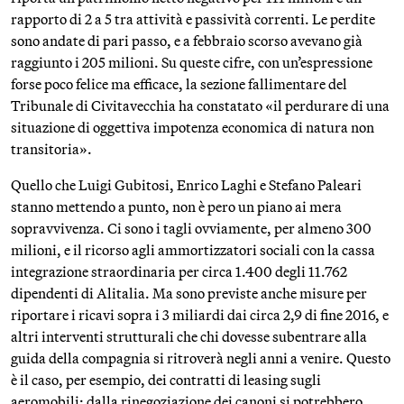
rapporto di 2 a 5 tra attività e passività correnti. Le perdite
sono andate di pari passo, e a febbraio scorso avevano già
raggiunto i 205 milioni. Su queste cifre, con un’espressione
forse poco felice ma efficace, la sezione fallimentare del
Tribunale di Civitavecchia ha constatato «il perdurare di una
situazione di oggettiva impotenza economica di natura non
transitoria».
Quello che Luigi Gubitosi, Enrico Laghi e Stefano Paleari
stanno mettendo a punto, non è pero un piano ai mera
sopravvivenza. Ci sono i tagli ovviamente, per almeno 300
milioni, e il ricorso agli ammortizzatori sociali con la cassa
integrazione straordinaria per circa 1.400 degli 11.762
dipendenti di Alitalia. Ma sono previste anche misure per
riportare i ricavi sopra i 3 miliardi dai circa 2,9 di fine 2016, e
altri interventi strutturali che chi dovesse subentrare alla
guida della compagnia si ritroverà negli anni a venire. Questo
è il caso, per esempio, dei contratti di leasing sugli
aeromobili: dalla rinegoziazione dei canoni si potrebbero