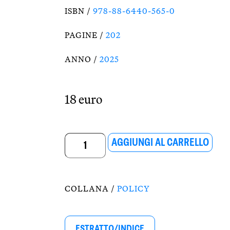
ISBN /
978-88-6440-565-0
PAGINE /
202
ANNO /
2025
18 euro
L'era
AGGIUNGI AL CARRELLO
di
Milei
COLLANA /
POLICY
quantità
ESTRATTO/INDICE