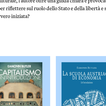
culturale, l’autore offre una guida chiara e provo
r riflettere sul ruolo dello Stato e della libertà e
vero iniziata?